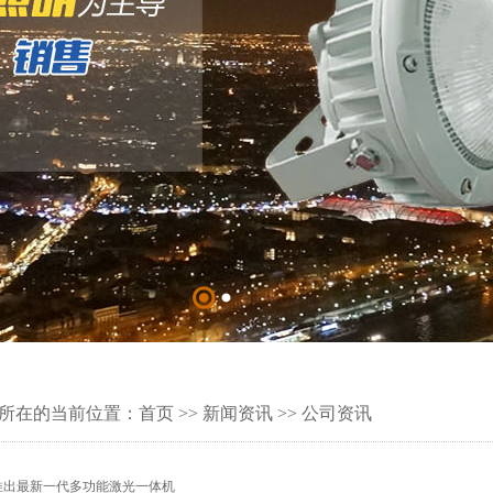
所在的当前位置：
首页
>>
新闻资讯
>>
公司资讯
推出最新一代多功能激光一体机