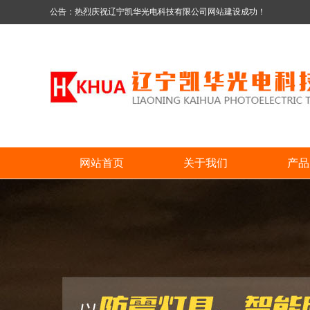
公告：热烈庆祝辽宁凯华光电科技有限公司网站建设成功！
网站首页
关于我们
产品