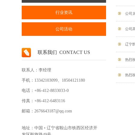
行业资讯
公司
公司活动
公司
辽宁凯
联系我们 CONTACT US
热烈
联系人：李经理
热烈
手机：13342103099、18504121180
电话：+86-412-8833033-0
传真：
+86-412
-6483116
邮箱：2676643187@qq.com
地址：中国 • 辽宁省鞍山市铁西区经济开
发区鞍旗路49号