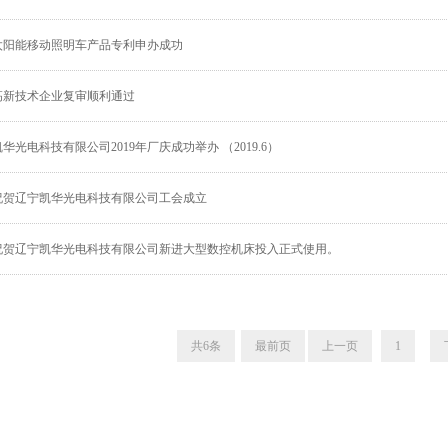
太阳能移动照明车产品专利申办成功
高新技术企业复审顺利通过
华光电科技有限公司2019年厂庆成功举办 （2019.6）
祝贺辽宁凯华光电科技有限公司工会成立
祝贺辽宁凯华光电科技有限公司新进大型数控机床投入正式使用。
共6条
最前页
上一页
1