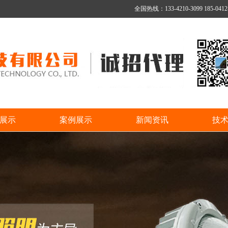
全国热线：133-4210-3099 185-041
展示
案例展示
新闻资讯
技